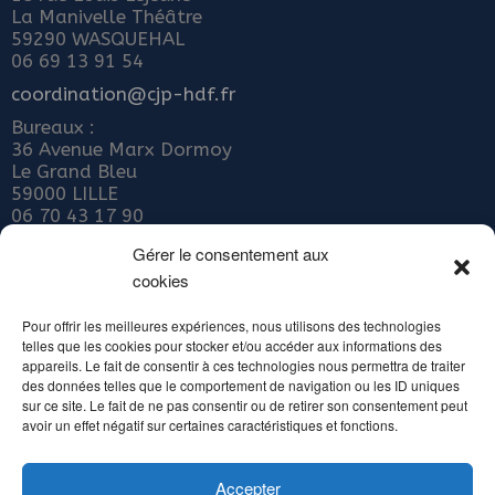
La Manivelle Théâtre
59290 WASQUEHAL
06 69 13 91 54
coordination@cjp-hdf.fr
Bureaux :
36 Avenue Marx Dormoy
Le Grand Bleu
59000 LILLE
06 70 43 17 90
Nous rejoindre
Gérer le consentement aux
cookies
ADHÉRER AU COLLECTIF JEUNE PUBLIC
Abonnez-vous à notre newsletter
Pour offrir les meilleures expériences, nous utilisons des technologies
telles que les cookies pour stocker et/ou accéder aux informations des
Inscrivez votre email ci-dessous
appareils. Le fait de consentir à ces technologies nous permettra de traiter
des données telles que le comportement de navigation ou les ID uniques
sur ce site. Le fait de ne pas consentir ou de retirer son consentement peut
avoir un effet négatif sur certaines caractéristiques et fonctions.
Accepter