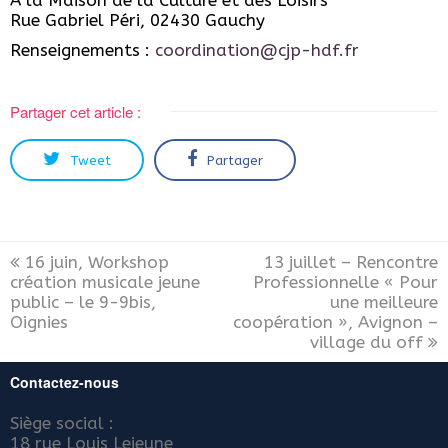
À la Maison de la Culture et des Loisirs
Rue Gabriel Péri, 02430 Gauchy
Renseignements :
coordination@cjp-hdf.fr
Partager cet article :
Tweet
Partager
16 juin, Workshop
13 juillet – Rencontre
création musicale jeune
Professionnelle « Pour
public – le 9-9bis,
une meilleure
Oignies
coopération », Avignon –
village du off
Contactez-nous
Siège social :
18 rue Louis Lejeune