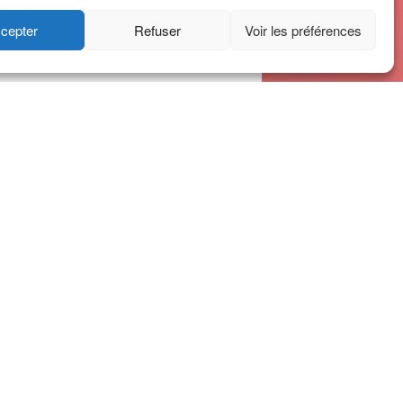
cepter
Refuser
Voir les préférences
Abonnez-vous à notre
newsletter
Inscrivez votre email ci-
dessous
Alternative:
t crédits