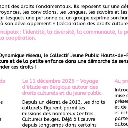
 sont des droits fondamentaux. Ils reposent sur une défi
royances, les convictions, les langues, les savoirs et les 
par lesquels une personne ou un groupe exprime son huma
 à son développement » (Déclaration des droits culture
rincipaux : l’identité, la diversité, la communauté, le p
 la coopération.
ynamique réseau, le Collectif Jeune Public Hauts-de
lture et de la petite enfance dans une démarche de sens
der ces droits !
de
Le 11 décembre 2023
– Voyage
Au pr
d’étude en Belgique autour des
Intro
droits culturels et du jeune public
mise 
prése
es
Depuis un décret de 2013, les droits
et de 
culturels figurent parmi les
et éc
missions des nombreux Centres
parte
s
Culturels belges. Déjà à l’œuvre
autou
depuis longtemps dans certains