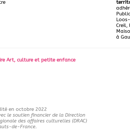
tre
terri
adhér
Publi
Loos-
Creil,
Maison
à Gau
e Art, culture et petite enfance
dité en octobre 2022
ec le soutien financier de la Direction
gionale des affaires culturelles (DRAC)
auts-de-France.