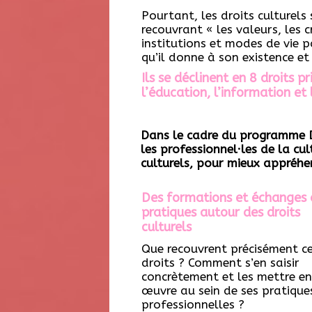
Pourtant, les droits culturels
recouvrant « les valeurs, les c
institutions et modes de vie 
qu’il donne à son existence et
Ils se déclinent en 8 droits p
l’éducation, l’information et
Dans le cadre du programme D
les professionnel·les de la cu
culturels, pour mieux appréhen
Des formations et échanges 
pratiques autour des droits
culturels
Que recouvrent précisément c
droits ? Comment s’en saisir
concrètement et les mettre en
œuvre au sein de ses pratique
professionnelles ?