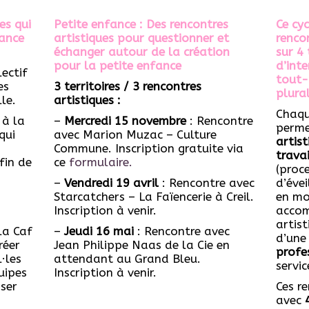
es qui
Petite enfance : Des rencontres
Ce cy
fance
artistiques pour questionner et
rencon
échanger autour de la création
sur 4 
pour la petite enfance
d’inte
ectif
tout-
es
3 territoires / 3 rencontres
plural
le.
artistiques :
Chaqu
 à la
–
Mercredi 15 novembre
: Rencontre
perme
qui
avec Marion Muzac – Culture
artis
Commune. Inscription gratuite via
travai
fin de
ce
formulaire.
(proce
–
Vendredi 19 avril
: Rencontre avec
d’évei
Starcatchers – La Faïencerie à Creil.
en mo
Inscription à venir.
accom
artis
la Caf
–
Jeudi 16 mai
: Rencontre avec
d’un
réer
Jean Philippe Naas de la Cie en
profe
·les
attendant au Grand Bleu.
servic
uipes
Inscription à venir.
iser
Ces r
avec