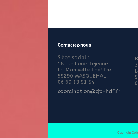
Contactez-nous
Siège social :
B
18 rue Louis Lejeune
3
La Manivelle Théâtre
L
59290 WASQUEHAL
5
06 69 13 91 54
0
coordination@cjp-hdf.fr
Copyright Coll