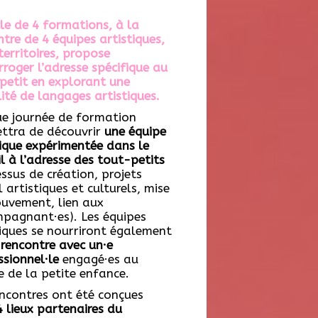
cle de 4 formations, à la
tre de 4 équipes artistiques,
territoires, propose
rroger l’adresse spécifique au
petit en explorant une
ité de langages artistiques.
e journée de formation
ttra de découvrir
une équipe
tique expérimentée dans le
l à l’adresse des tout-petits
ssus de création, projets
l artistiques et culturels, mise
uvement, lien aux
pagnant·es). Les équipes
tiques se nourriront également
e
rencontre avec un·e
ssionnel·le
engagé·es au
e de la petite enfance.
encontres ont été conçues
4 lieux partenaires du