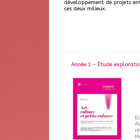
développement de projets en
ces deux milieux.
Année 1 – Étude exploratoir
E
Av
ré
H