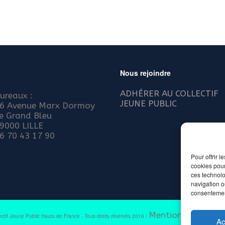
Nous rejoindre
ADHÉRER AU COLLECTIF
ureaux :
JEUNE PUBLIC
6 Avenue Marx Dormoy
e Grand Bleu
9000 LILLE
6 70 43 17 90
Pour offrir 
cookies pour
ces technolo
navigation ou
consentement
Mentions légales e
ectif Jeune Public Hauts de France - Tous droits réservés 2016 /
Ac