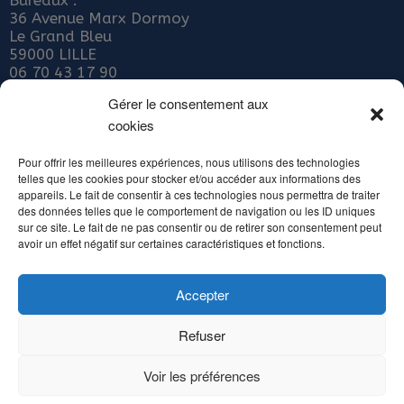
36 Avenue Marx Dormoy
Le Grand Bleu
59000 LILLE
06 70 43 17 90
Nous rejoindre
Gérer le consentement aux
cookies
ADHÉRER AU COLLECTIF JEUNE PUBLIC
Abonnez-vous à notre newsletter
Pour offrir les meilleures expériences, nous utilisons des technologies
telles que les cookies pour stocker et/ou accéder aux informations des
Inscrivez votre email ci-dessous
appareils. Le fait de consentir à ces technologies nous permettra de traiter
des données telles que le comportement de navigation ou les ID uniques
sur ce site. Le fait de ne pas consentir ou de retirer son consentement peut
avoir un effet négatif sur certaines caractéristiques et fonctions.
Accepter
Alternative:
Refuser
Copyright Collectif Jeune Public Hauts de France - Tous droits réservés 2016 /
Mentions légales et crédits
Voir les préférences