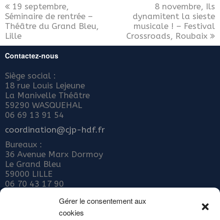
19 septembre,
8 novembre, Ils
Séminaire de rentrée –
dynamitent la sieste
Théâtre du Grand Bleu,
musicale ! – Festival
Lille
Crossroads, Roubaix
Contactez-nous
Siège social :
18 rue Louis Lejeune
La Manivelle Théâtre
59290 WASQUEHAL
06 69 13 91 54
coordination@cjp-hdf.fr
Bureaux :
36 Avenue Marx Dormoy
Le Grand Bleu
59000 LILLE
06 70 43 17 90
Nous rejoindre
Gérer le consentement aux
cookies
ADHÉRER AU COLLECTIF JEUNE PUBLIC