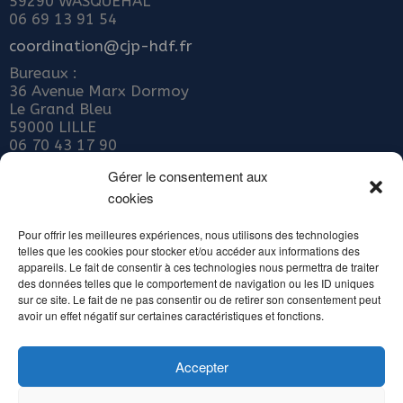
59290 WASQUEHAL
06 69 13 91 54
coordination@cjp-hdf.fr
Bureaux :
36 Avenue Marx Dormoy
Le Grand Bleu
59000 LILLE
06 70 43 17 90
Nous rejoindre
Gérer le consentement aux
cookies
ADHÉRER AU COLLECTIF JEUNE PUBLIC
Abonnez-vous à notre newsletter
Pour offrir les meilleures expériences, nous utilisons des technologies
telles que les cookies pour stocker et/ou accéder aux informations des
Inscrivez votre email ci-dessous
appareils. Le fait de consentir à ces technologies nous permettra de traiter
des données telles que le comportement de navigation ou les ID uniques
sur ce site. Le fait de ne pas consentir ou de retirer son consentement peut
avoir un effet négatif sur certaines caractéristiques et fonctions.
Accepter
Alternative: