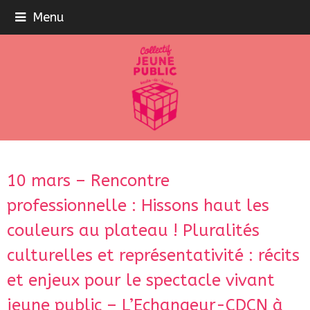
Menu
10 mars – Rencontre
professionnelle : Hissons haut les
couleurs au plateau ! Pluralités
culturelles et représentativité : récits
et enjeux pour le spectacle vivant
jeune public – L’Echangeur-CDCN à