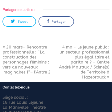
Partager cet article :
Tweet
Partager
20 mars- Rencontre
4 mai- Le jeune public :
professionnelle : “La
un secteur professionnel
construction des
plus égalitaire et
personnages féminins :
paritaire ? – Centre
vers de nouveaux
André Malraux / Scène(s)
imaginaires !”– l’Antre 2
de Territoire à
Hazebrouck
Contactez-nous
Siège social :
18 rue Louis Lejeune
La Manivelle Théâtre