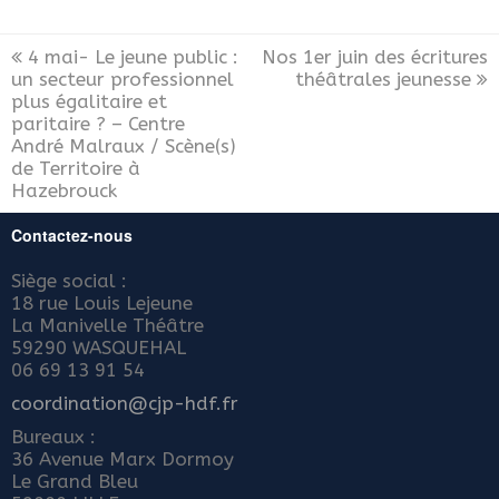
4 mai- Le jeune public :
Nos 1er juin des écritures
un secteur professionnel
théâtrales jeunesse
plus égalitaire et
paritaire ? – Centre
André Malraux / Scène(s)
de Territoire à
Hazebrouck
Contactez-nous
Siège social :
18 rue Louis Lejeune
La Manivelle Théâtre
59290 WASQUEHAL
06 69 13 91 54
coordination@cjp-hdf.fr
Bureaux :
36 Avenue Marx Dormoy
Le Grand Bleu