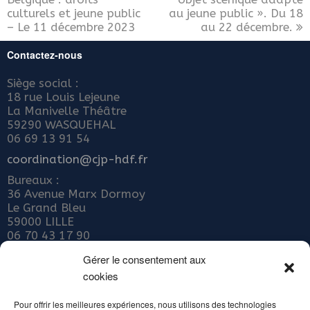
culturels et jeune public
au jeune public ». Du 18
– Le 11 décembre 2023
au 22 décembre.
Contactez-nous
Siège social :
18 rue Louis Lejeune
La Manivelle Théâtre
59290 WASQUEHAL
06 69 13 91 54
coordination@cjp-hdf.fr
Bureaux :
36 Avenue Marx Dormoy
Le Grand Bleu
59000 LILLE
06 70 43 17 90
Nous rejoindre
Gérer le consentement aux
cookies
ADHÉRER AU COLLECTIF JEUNE PUBLIC
Abonnez-vous à notre newsletter
Pour offrir les meilleures expériences, nous utilisons des technologies