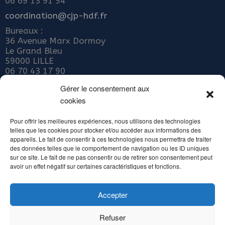
06 69 13 91 54
coordination@cjp-hdf.fr
Bureaux :
36 Avenue Marx Dormoy
Le Grand Bleu
59000 LILLE
06 70 43 17 90
Nous rejoindre
Gérer le consentement aux
cookies
ADHÉRER AU COLLECTIF JEUNE PUBLIC
Abonnez-vous à notre newsletter
Pour offrir les meilleures expériences, nous utilisons des technologies
telles que les cookies pour stocker et/ou accéder aux informations des
Inscrivez votre email ci-dessous
appareils. Le fait de consentir à ces technologies nous permettra de traiter
des données telles que le comportement de navigation ou les ID uniques
sur ce site. Le fait de ne pas consentir ou de retirer son consentement peut
avoir un effet négatif sur certaines caractéristiques et fonctions.
Accepter
Alternative:
Refuser