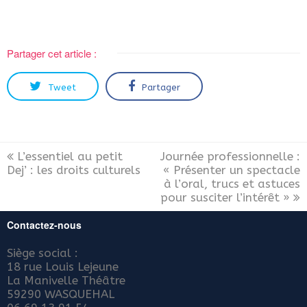
Partager cet article :
Tweet
Partager
L’essentiel au petit
Journée professionnelle :
Dej’ : les droits culturels
« Présenter un spectacle
à l’oral, trucs et astuces
pour susciter l’intérêt »
Contactez-nous
Siège social :
18 rue Louis Lejeune
La Manivelle Théâtre
59290 WASQUEHAL