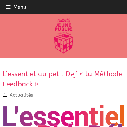
Menu
L’essentiel au petit Dej’ « la Méthode
Feedback »
Actualités