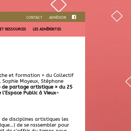
CONTACT
ADHÉSION
 ET RESSOURCES
LES ADHÉRENT·ES
che et formation » du Collectif
a, Sophie Mayeux, Stéphane
 de partage artistique » du 25
 l’Espace Public à Vieux-
de disciplines artistiques les
usique…) de se rassembler pour
git de s’offrir du temps pour