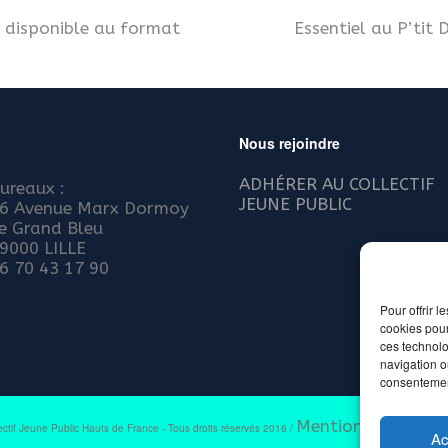
» disponible au format
Essentiel au P’tit
Nous rejoindre
ADHÉRER AU COLLECTIF
ureaux :
JEUNE PUBLIC
6 Avenue Marx Dormoy
e Grand Bleu
9000 LILLE
6 70 43 17 90
Pour offrir 
cookies pour
ces technolo
navigation ou
consentement
Mentions légales e
ectif Jeune Public Hauts de France - Tous droits réservés 2016 /
Ac