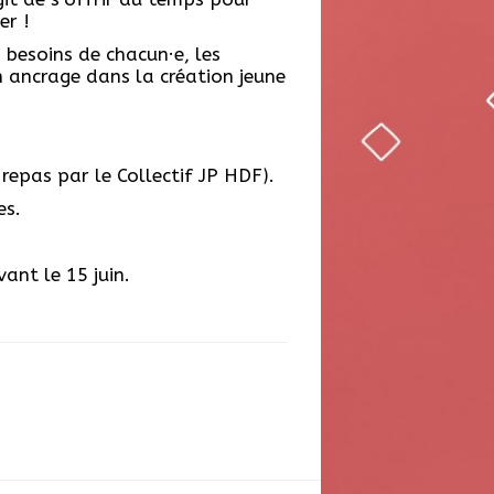
er !
s besoins de chacun·e, les
n ancrage dans la création jeune
 repas par le Collectif JP HDF).
es.
ant le 15 juin.