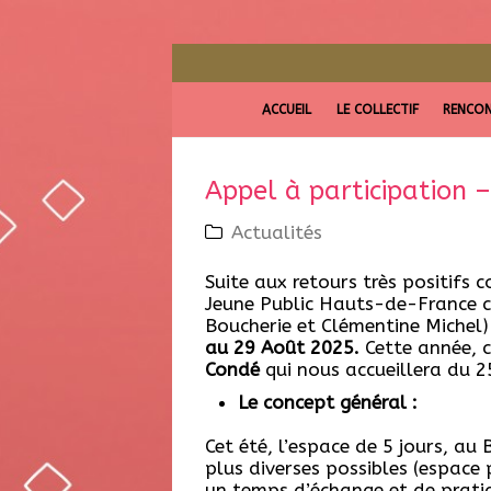
ACCUEIL
LE COLLECTIF
RENCON
Appel à participation 
Actualités
Suite aux retours très positifs 
Jeune Public Hauts-de-France co
Boucherie et Clémentine Michel
au 29 Août 2025.
Cette année, 
Condé
qui nous accueillera du 
Le concept général :
Cet été, l’espace de 5 jours, au 
plus diverses possibles (espace 
un temps d’échange et de pratiqu