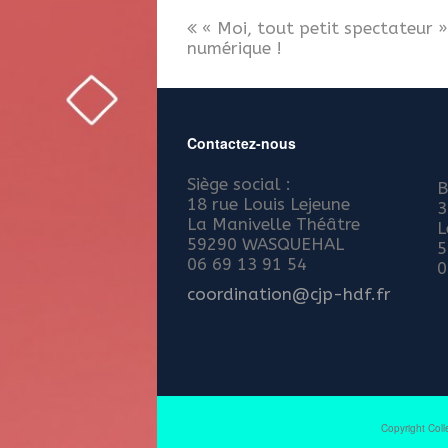
« Moi, tout petit spectateur 
numérique !
Contactez-nous
Siège social :
B
18 rue Louis Lejeune
3
La Manivelle Théâtre
L
59290 WASQUEHAL
5
06 69 13 91 54
0
coordination@cjp-hdf.fr
Copyright Coll