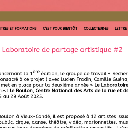
TRES ET FORMATIONS
C’EST POUR BIENTÔT
COLLECTEUR·ES
LETTRE
– Laboratoire de partage artistique #2
ère
concernant la 1
édition, le groupe de travail « Recher
nsacré à ce projet ( avec Lucien Fradin, Camille Guén
) met en place pour la deuxième année
« Le Laboratoire
c’est
le Boulon, Centre National des Arts de la rue et de
25 au 29 Août 2025.
Boulon à Vieux-Condé, il est proposé à 12 artistes issus 
public, cirque, danse, théâtre, vidéo, marionnettes, m
e sur leurs domaines de prédilection respectifs. Il s’a