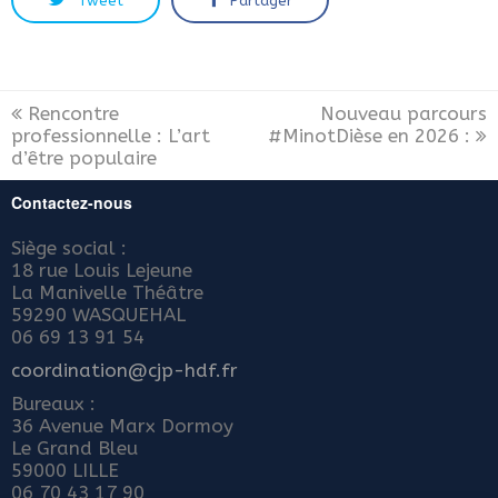
Tweet
Partager
Rencontre
Nouveau parcours
professionnelle : L’art
#MinotDièse en 2026 :
d’être populaire
Contactez-nous
Siège social :
18 rue Louis Lejeune
La Manivelle Théâtre
59290 WASQUEHAL
06 69 13 91 54
coordination@cjp-hdf.fr
Bureaux :
36 Avenue Marx Dormoy
Le Grand Bleu
59000 LILLE
06 70 43 17 90