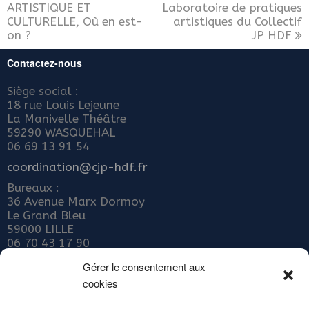
ARTISTIQUE ET
Laboratoire de pratiques
CULTURELLE, Où en est-
artistiques du Collectif
on ?
JP HDF
Contactez-nous
Siège social :
18 rue Louis Lejeune
La Manivelle Théâtre
59290 WASQUEHAL
06 69 13 91 54
coordination@cjp-hdf.fr
Bureaux :
36 Avenue Marx Dormoy
Le Grand Bleu
59000 LILLE
06 70 43 17 90
Nous rejoindre
Gérer le consentement aux
cookies
ADHÉRER AU COLLECTIF JEUNE PUBLIC
Abonnez-vous à notre newsletter