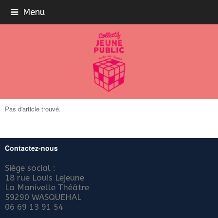
Menu
Pas d'article trouvé.
Contactez-nous
Siège social :
18 rue Louis Lejeune
La Manivelle Théâtre
59290 WASQUEHAL
06 69 13 91 54