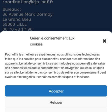
coordination@cjp-hdf.fr
Bureaux :
36 Avenue Marx Dormoy
Le Grand Bleu
59000 LILLE
06 70 43 17 90
Nous rejoindre
Gérer le consentement aux
cookies
ADHÉRER AU COLLECTIF JEUNE PUBLIC
Abonnez-vous à notre newsletter
Pour offrir les meilleures expériences, nous utilisons des technologies
telles que les cookies pour stocker et/ou accéder aux informations des
Inscrivez votre email ci-dessous
appareils. Le fait de consentir à ces technologies nous permettra de traiter
des données telles que le comportement de navigation ou les ID uniques
sur ce site. Le fait de ne pas consentir ou de retirer son consentement peut
avoir un effet négatif sur certaines caractéristiques et fonctions.
Accepter
Alternative:
Refuser
Copyright Collectif Jeune Public Hauts de France - Tous droits réservés 2016 /