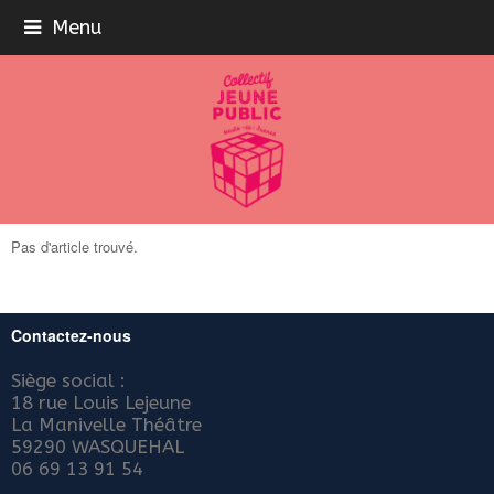
Menu
Pas d'article trouvé.
Contactez-nous
Siège social :
18 rue Louis Lejeune
La Manivelle Théâtre
59290 WASQUEHAL
06 69 13 91 54