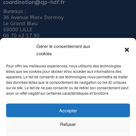
coordination@cjp-hdf.fr
Bureaux :
36 Avenue Marx Dormoy
Le Grand Bleu
59000 LILLE
06 70 43 17 90
Nous rejoindre
Gérer le consentement aux
cookies
ADHÉRER AU COLLECTIF JEUNE PUBLIC
Abonnez-vous à notre newsletter
Pour offrir les meilleures expériences, nous utilisons des technologies
telles que les cookies pour stocker et/ou accéder aux informations des
Inscrivez votre email ci-dessous
appareils. Le fait de consentir à ces technologies nous permettra de traiter
des données telles que le comportement de navigation ou les ID uniques
sur ce site. Le fait de ne pas consentir ou de retirer son consentement peut
avoir un effet négatif sur certaines caractéristiques et fonctions.
Accepter
Alternative:
Refuser
Copyright Collectif Jeune Public Hauts de France - Tous droits réservés 2016 /