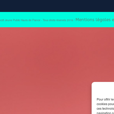
Mentions légales e
ectif Jeune Public Hauts de France - Tous droits réservés 2016 /
Pour offrir 
cookies pour
ces technolo
navigation ou