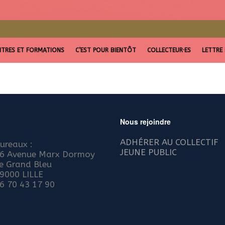
TRES ET FORMATIONS
C’EST POUR BIENTÔT
COLLECTEUR·ES
LETTRE
Nous rejoindre
ADHÉRER AU COLLECTIF
ureaux :
JEUNE PUBLIC
6 Avenue Marx Dormoy
e Grand Bleu
9000 LILLE
6 70 43 17 90