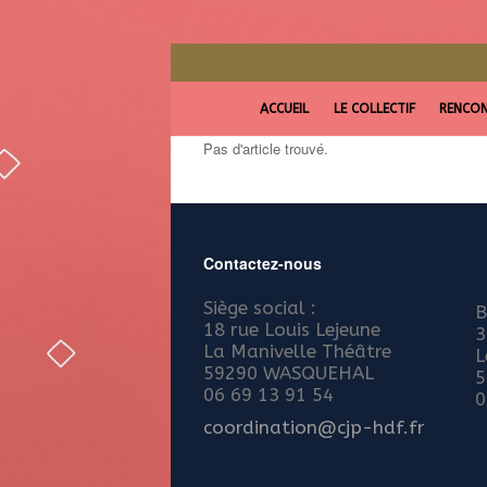
ACCUEIL
LE COLLECTIF
RENCON
Pas d'article trouvé.
Contactez-nous
Siège social :
B
18 rue Louis Lejeune
3
La Manivelle Théâtre
L
59290 WASQUEHAL
5
06 69 13 91 54
0
coordination@cjp-hdf.fr