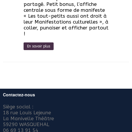
partagé. Petit bonus, l’affiche
centrale sous forme de manifeste
« Les tout-petits aussi ont droit à
leur Manifestations culturelles », à
coller, punaiser et afficher partout
!
En savoir plus
Contactez-nous
Siège social :
18 rue Louis Lejeune
La Manivelle Théâtre
59290 WASQUEHAL
06 69 13 91 54