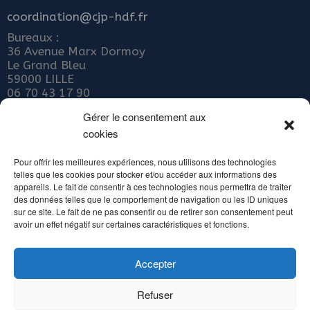
coordination@cjp-hdf.fr
Bureaux :
36 Avenue Marx Dormoy
Le Grand Bleu
59000 LILLE
06 70 43 17 90
Nous rejoindre
Gérer le consentement aux
cookies
ADHÉRER AU COLLECTIF JEUNE PUBLIC
Abonnez-vous à notre newsletter
Pour offrir les meilleures expériences, nous utilisons des technologies
telles que les cookies pour stocker et/ou accéder aux informations des
Inscrivez votre email ci-dessous
appareils. Le fait de consentir à ces technologies nous permettra de traiter
des données telles que le comportement de navigation ou les ID uniques
sur ce site. Le fait de ne pas consentir ou de retirer son consentement peut
avoir un effet négatif sur certaines caractéristiques et fonctions.
Accepter
Alternative:
Refuser