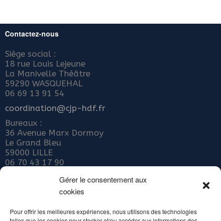
Contactez-nous
Siège social :
18 rue Louis Lejeune
La Manivelle Théâtre
59290 WASQUEHAL
06 69 13 91 54
coordination@cjp-hdf.fr
Bureaux :
36 Avenue Marx Dormoy
Le Grand Bleu
59000 LILLE
06 70 43 17 90
Nous rejoindre
Gérer le consentement aux
cookies
ADHÉRER AU COLLECTIF JEUNE PUBLIC
Abonnez-vous à notre newsletter
Pour offrir les meilleures expériences, nous utilisons des technologies
telles que les cookies pour stocker et/ou accéder aux informations des