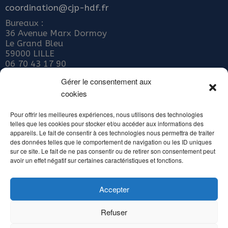
coordination@cjp-hdf.fr
Bureaux :
36 Avenue Marx Dormoy
Le Grand Bleu
59000 LILLE
06 70 43 17 90
Nous rejoindre
Gérer le consentement aux
cookies
ADHÉRER AU COLLECTIF JEUNE PUBLIC
Abonnez-vous à notre newsletter
Pour offrir les meilleures expériences, nous utilisons des technologies
telles que les cookies pour stocker et/ou accéder aux informations des
Inscrivez votre email ci-dessous
appareils. Le fait de consentir à ces technologies nous permettra de traiter
des données telles que le comportement de navigation ou les ID uniques
sur ce site. Le fait de ne pas consentir ou de retirer son consentement peut
avoir un effet négatif sur certaines caractéristiques et fonctions.
Accepter
Alternative:
Refuser
Copyright Collectif Jeune Public Hauts de France - Tous droits réservés 2016 /