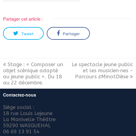
Partager cet article :
Tweet
Partager
Stage : « Composer un
Le spectacle jeune public
objet scénique adapté
et les musicien·nes -
au jeune public ». Du 18
Parcours ♯MinotDièse
au 22 décembre.
Contactez-nous
Siège social :
18 rue Louis Lejeune
La Manivelle Théâtre
59290 WASQUEHAL
06 69 13 91 54