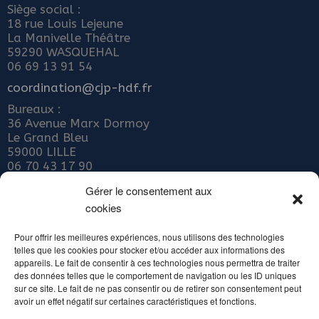
Siège social :
18 rue Louis Lejeune
La Manivelle Théâtre
59290 WASQUEHAL
06 69 13 91 54
coordination@cjp-hdf.fr
Bureaux :
36 Avenue Marx Dormoy
Le Grand Bleu
59000 LILLE
06 70 43 17 90
Nous rejoindre
Gérer le consentement aux
cookies
ADHÉRER AU COLLECTIF JEUNE PUBLIC
Abonnez-vous à notre newsletter
Pour offrir les meilleures expériences, nous utilisons des technologies
telles que les cookies pour stocker et/ou accéder aux informations des
Inscrivez votre email ci-dessous
appareils. Le fait de consentir à ces technologies nous permettra de traiter
des données telles que le comportement de navigation ou les ID uniques
sur ce site. Le fait de ne pas consentir ou de retirer son consentement peut
avoir un effet négatif sur certaines caractéristiques et fonctions.