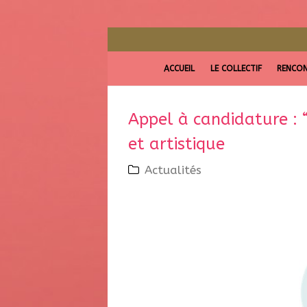
ACCUEIL
LE COLLECTIF
RENCON
Appel à candidature : “
et artistique
Actualités