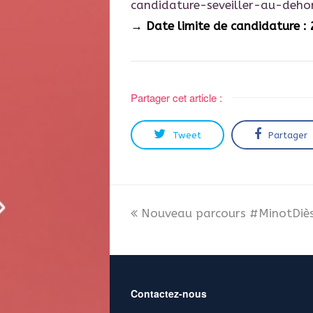
candidature-seveiller-au-deho
→ Date limite de candidature : 
Partager cet article :
Tweet
Partager
Nouveau parcours #MinotDiès
Contactez-nous