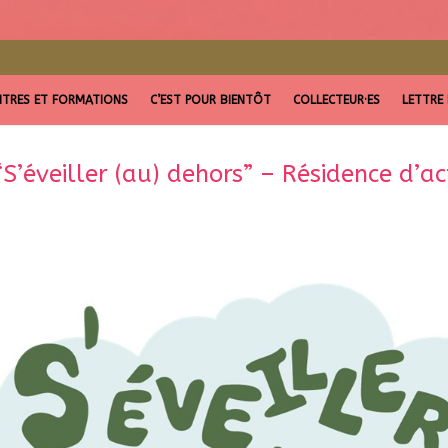
TRES ET FORMATIONS
C’EST POUR BIENTÔT
COLLECTEUR·ES
LETTRE
S’éveiller (au) dehors” – Résidence d’act