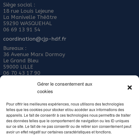
Siège social :
18 rue Louis Lejeune
La Manivelle Théâtre
59290 WASQUEHAL
06 69 13 91 54
coordination@cjp-hdf.fr
Bureaux :
36 Avenue Marx Dormoy
Le Grand Bleu
59000 LILLE
06 70 43 17 90
Nous rejoindre
Gérer le consentement aux
cookies
ADHÉRER AU COLLECTIF JEUNE PUBLIC
Abonnez-vous à notre newsletter
Pour offrir les meilleures expériences, nous utilisons des technologies
telles que les cookies pour stocker et/ou accéder aux informations des
Inscrivez votre email ci-dessous
appareils. Le fait de consentir à ces technologies nous permettra de traiter
des données telles que le comportement de navigation ou les ID uniques
sur ce site. Le fait de ne pas consentir ou de retirer son consentement peut
avoir un effet négatif sur certaines caractéristiques et fonctions.