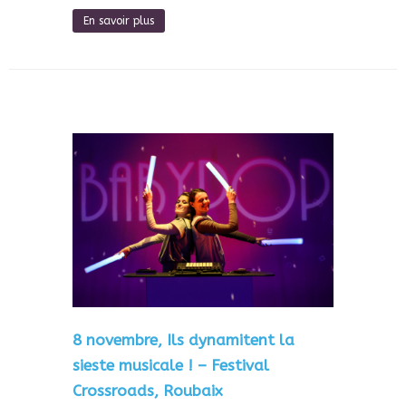
En savoir plus
8 novembre, Ils dynamitent la
sieste musicale ! – Festival
Crossroads, Roubaix