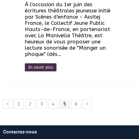
À l'occasion du 1er juin des
écritures théâtrales jeunesse initié
par Scènes d'enfance - Assitej
France, le Collectif Jeune Public
Hauts-de-France, en partenariat
avec La Manivelle Théâtre, est
heureux de vous proposer une
lecture sonorisée de "Manger un
phoque" (dès…
En savoir plus
1
2
3
4
5
6
Contactez-nous