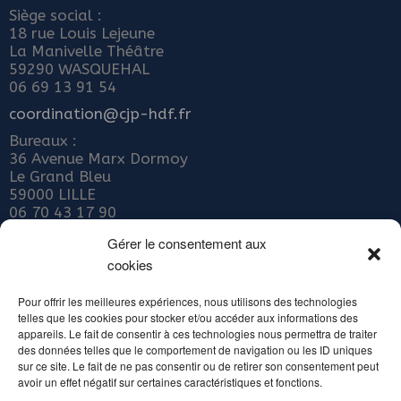
Siège social :
18 rue Louis Lejeune
La Manivelle Théâtre
59290 WASQUEHAL
06 69 13 91 54
coordination@cjp-hdf.fr
Bureaux :
36 Avenue Marx Dormoy
Le Grand Bleu
59000 LILLE
06 70 43 17 90
Nous rejoindre
Gérer le consentement aux
cookies
ADHÉRER AU COLLECTIF JEUNE PUBLIC
Abonnez-vous à notre newsletter
Pour offrir les meilleures expériences, nous utilisons des technologies
telles que les cookies pour stocker et/ou accéder aux informations des
Inscrivez votre email ci-dessous
appareils. Le fait de consentir à ces technologies nous permettra de traiter
des données telles que le comportement de navigation ou les ID uniques
sur ce site. Le fait de ne pas consentir ou de retirer son consentement peut
avoir un effet négatif sur certaines caractéristiques et fonctions.