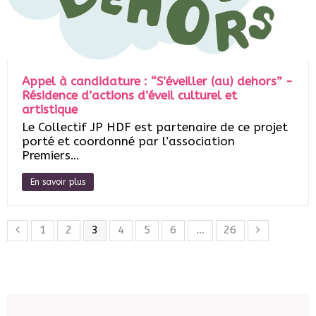
Appel à candidature : “S’éveiller (au) dehors” -
Résidence d’actions d’éveil culturel et
artistique
Le Collectif JP HDF est partenaire de ce projet
porté et coordonné par l’association
Premiers…
En savoir plus
1
2
3
4
5
6
…
26