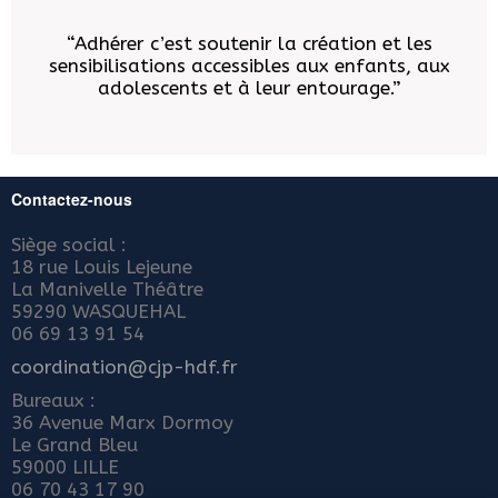
“Adhérer c’est soutenir la création et les
sensibilisations accessibles aux enfants, aux
adolescents et à leur entourage.”
Contactez-nous
Siège social :
18 rue Louis Lejeune
La Manivelle Théâtre
59290 WASQUEHAL
06 69 13 91 54
coordination@cjp-hdf.fr
Bureaux :
36 Avenue Marx Dormoy
Le Grand Bleu
59000 LILLE
06 70 43 17 90